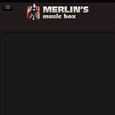
ΒΙΒΛΙΑ
NEWS
ΣΥΝΕΝΤΕΥΞΕΙΣ
Installation
Download and install the
Bundle
file if Gantry is not installed,
use the Standard Template file if
Gantry
is already present.
More Information
Περιοχή Μελών
Home
Features
J! Stuff