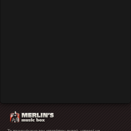
Newsflash1
Lorem ipsum dolor sit amet, consecetur adipiscing elit. Etiam
dapibus, tellus ac ornare aliquam, massa diam tristique urna,
id faucibus lectus erat ut pede.
Maecenas varius neque nec libero laoreet faucibus.
Phasellus sodales, lectus sed vulputate rutrum, ipsum nulla
lacinia magna, sed imperdiet ligula nisi eu ipsum. Donec
nunc magna, posuere eget, aliquam in, vulputate in, lacus.
Το περιεχόμενο του ιστοτόπου αυτού, μπορεί να