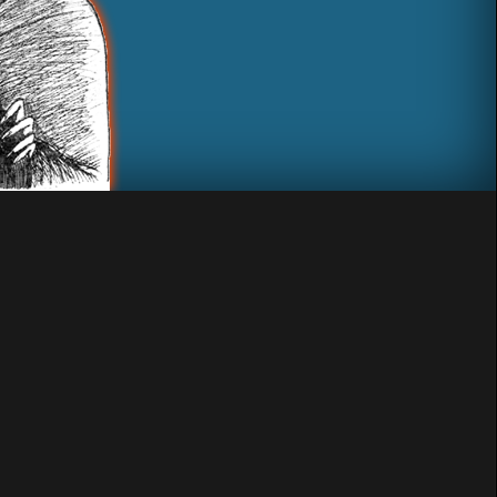
 και CD)
 σε έναν από τους πιο ανήσυχους ελληνικούς underground δίσκους του
χους ελληνικούς underground δίσκους της χρονιάς, ισορροπώντας