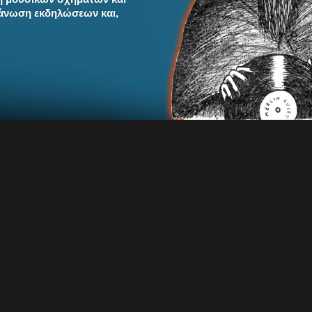
ργάνωση εκδηλώσεων και,
omalos Kosmos – ca.fu.ofin42 (ψηφιακή κυκλοφορία
φει ο
Χρήστος Κορναράκης
erimental psychedelic rock, avant garde ηχοτοπία και θεατρική παράνοια
6
ο
ca.fu.ofin42
, οι
Anomalos Kosmos
παραδίδουν έναν από τους πιο ανήσυ