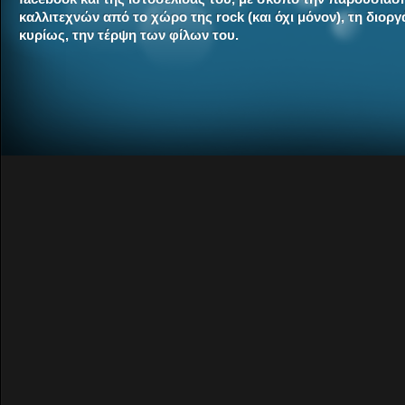
καλλιτεχνών από το χώρο της rock (και όχι μόνον), τη διο
κυρίως, την τέρψη των φίλων του.
An
Γρά
Exp
202
Στ