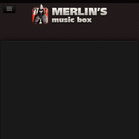
ΒΙΒΛΙΑ
NEWS
ΣΥΝΕΝΤΕΥΞΕΙΣ
Γιάννης Σιδεράκης