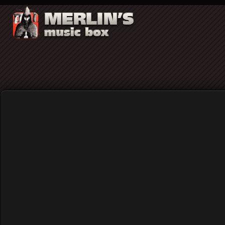
Merlin's music box vol. 22
Home
ΤΕΥΧΗ
Merlin's music box vol. 22