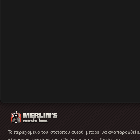
Our Events
The Reviews
Συνεντεύξεις
Merlin's mixcloud
Merlin's YouTube channel
Facebook page
Το περιεχόμενο του ιστοτόπου αυτού, μπορεί να αναπαραχθεί ε
αξιότιμους ιδιοκτήτες του. (Ποιό είναι αυτό; ...Βρείτε το)