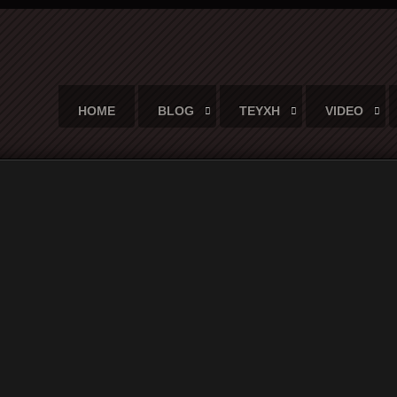
HOME
BLOG
ΤΕΥΧΗ
VIDEO
Ντέιβις - Εκτός Κλίμακας (εκδόσεις Μελάνι)
ιβις - Εκτός Κλίμακας (εκδόσει
 κι έπειτα μύστης, απόλυτος σπεσιαλίστας του σιωπηρού τρόπου
 χαρτογράφηση της ψυχής του ήχου. Είναι τα κενά εκείνα που κα
ουν. Ένα ανεπαίσθητο συλλεκτικό υλικό, μια παρουσία».