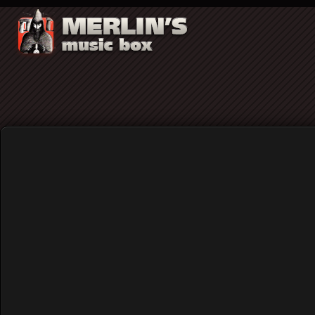
ΜΑΚΗΣ ΜΑΛΑΦΕΚΑΣ: Μάιλς 
Home
Reviews
Βιβλια
ΜΑΚΗΣ ΜΑΛΑΦΕΚΑΣ: Μάιλς Ντέ
«Κάνει χρήση της νότας-φάντασμα. Γίνεται σταδιακά γνώστης
καν νότες αλλά υπόνοιες νότας. Οι νότες-φαντάσματα είναι η
εγγυώνται το νόημα μιας φράσης χωρίς ποτέ να το υποδηλών