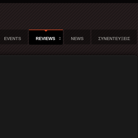
EVENTS
REVIEWS
NEWS
ΣΥΝΕΝΤΕΥΞΕΙΣ
ς Μελάνι)
. Φτύνει νότες χαμηλές, τόσο χαμηλές που μάλλον δεν είναι
τοικούν ανάμεσα στους φθόγγους και στις λέξεις που