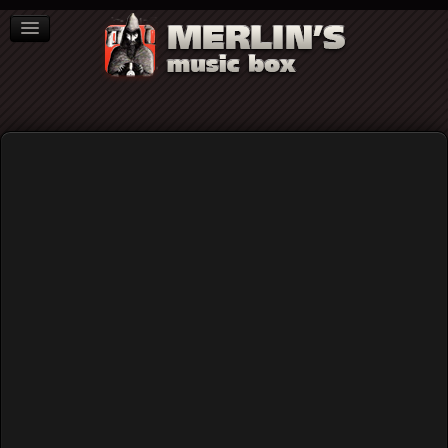
ΒΙΒΛΙΑ
NEWS
ΣΥΝΕΝΤΕΥΞΕΙΣ
Video
Home
Rock (γενικά)
Thee Holy Strangers – debut album release party
Thee Holy Strangers – debut album
release party