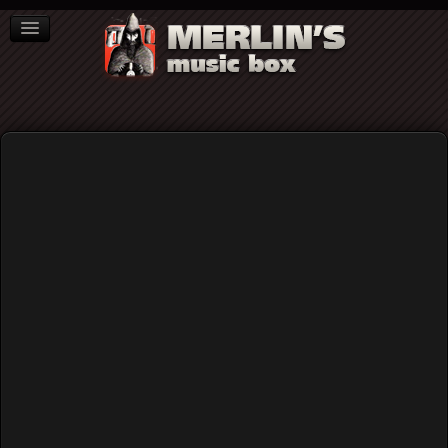
ΒΙΒΛΙΑ
NEWS
ΣΥΝΕΝΤΕΥΞΕΙΣ
Video
Home
Rock (γενικά)
Band of Friends - Ted McKenna΄s last concert @ Kyttaro
(Video)
Band of Friends - Ted McKenna΄s
last concert @ Kyttaro (Video)