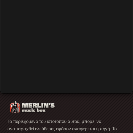
back to top
Rockin' The Blues Events
Κύτταρο
Video by Merlin's Music Box
Band of Friends
Ted McKenna
Το περιεχόμενο του ιστοτόπου αυτού, μπορεί να
αναπαραχθεί ελεύθερα, εφόσον αναφέρεται η πηγή. Το