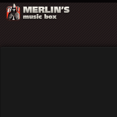
Video
Colour Haze, Graveyard 
Home
Rock (γενικά)
Colour Haze, Graveyard & R