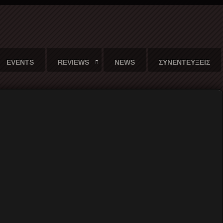
EVENTS
REVIEWS
NEWS
ΣΥΝΕΝΤΕΥΞΕΙΣ
Αθήνας
2η μέρα Σάββατο 7 Οκτώβρη του 2017
στο Ελληνικό
DesertFest
και
σας παρουσιάζουμε τους
Radio
Moscow
από το Story City της Iowa,
τους
Graveyard
από το Gothenburg της