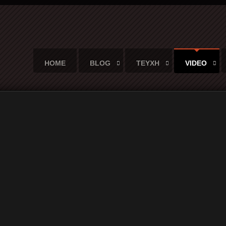
HOME
BLOG
ΤΕΥΧΗ
VIDEO
& Radio Moscow στο DesertFest της Αθήνας
adio Moscow στο DesertFest της 