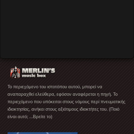
back to top
Penny Dreadful
Gagarin205
Video by Merlin's Music Box
The Fuzztones
The Wrinkled Suits
Το περιεχόμενο του ιστοτόπου αυτού, μπορεί να
αναπαραχθεί ελεύθερα, εφόσον αναφέρεται η πηγή. Το
περιεχόμενο που υπόκειται στους νόμους περί πνευματικής
ιδιοκτησίας, ανήκει στους αξιότιμους ιδιοκτήτες του. (Ποιό
είναι αυτό; ...Βρείτε το)