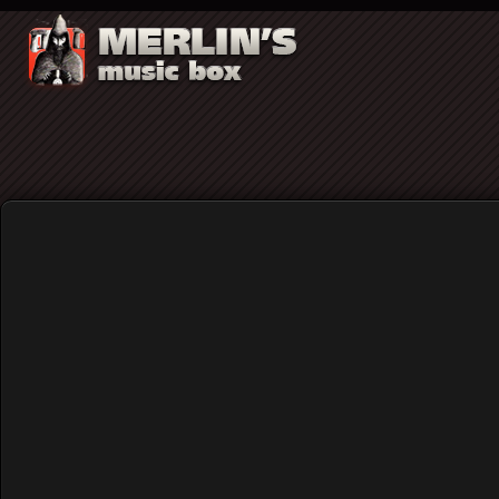
Video
The Black Keys - Little B
Home
Rock (γενικά)
The Black Keys - Little Blac