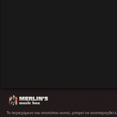
Our Events
The Reviews
Συνεντεύξεις
Merlin's mixcloud
Merlin's YouTube channel
Facebook page
Το περιεχόμενο του ιστοτόπου αυτού, μπορεί να αναπαραχθεί ε