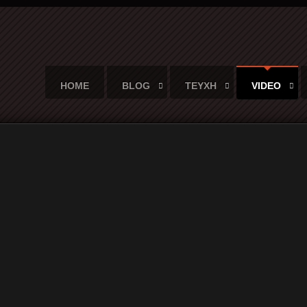
HOME
BLOG
ΤΕΥΧΗ
VIDEO
lack Submarines @Terra Vibe Park 30/05/2015
k Submarines @Terra Vibe Park 30