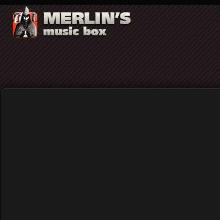
Video
Merlin΄s 30 and Counting (
Home
Rock (γενικά)
Merlin΄s 30 and Counting (Pt
23/02/2019 (Videos)