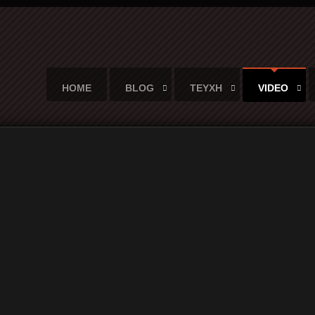
HOME
BLOG
ΤΕΥΧΗ
VIDEO
Pt 2) - The Last Drive & Dr. Albert Flipout΄s one CAN band @ An Clu
 2) - The Last Drive & Dr. Albert 