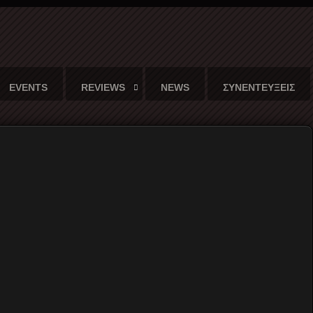
EVENTS
REVIEWS
NEWS
ΣΥΝΕΝΤΕΥΞΕΙΣ
b 23/02/2019 (Videos)
Flipout΄s one CAN band @ An Club
30 Years & Counting!!!
Το
MERLIN’S
MUSIC BOX
γιορτάζει και τα έσπασε
στο 2ο πάρτι αυτή τη φορά με
Last