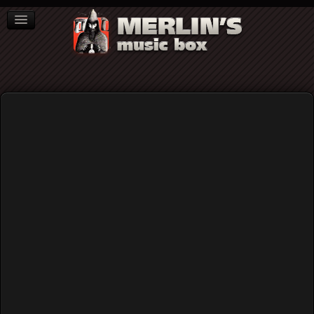
ΒΙΒΛΙΑ
NEWS
ΣΥΝΕΝΤΕΥΞΕΙΣ
Video
Home
Rock (γενικά)
Sky Saxon & Ηχογλυκαιμία: Ένα ανέκδοτο secret gig video
από το 2005...
Sky Saxon & Ηχογλυκαιμία: Ένα
ανέκδοτο secret gig video από το
2005...