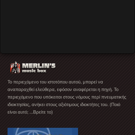
Ματούλα Ζαμάνη
Video by Merlin's Music Box
Άλλος Κόσμος
Παύλος Φύσσας
Dj Moya
The Ttz
No Hard Feelings
Το περιεχόμενο του ιστοτόπου αυτού, μπορεί να
αναπαραχθεί ελεύθερα, εφόσον αναφέρεται η πηγή. Το
περιεχόμενο που υπόκειται στους νόμους περί πνευματικής
ιδιοκτησίας, ανήκει στους αξιότιμους ιδιοκτήτες του. (Ποιό
είναι αυτό; ...Βρείτε το)