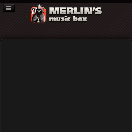
ΒΙΒΛΙΑ
NEWS
ΣΥΝΕΝΤΕΥΞΕΙΣ
Video
Home
Rock (γενικά)
6 χρόνια #ΣΙΓΑΜΗΦΟΒΗΘΩ. Συναυλία μνήμης για τον
Παύλο Φύσσα την Τρίτη 17/9/19 στα Λιπάσματα (videos)
6 χρόνια #ΣΙΓΑΜΗΦΟΒΗΘΩ.
Συναυλία μνήμης για τον Παύλο
Φύσσα την Τρίτη 17/9/19 στα
Λιπάσματα (videos)