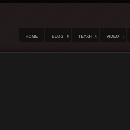
HOME
BLOG
ΤΕΥΧΗ
VIDEO
α τον Παύλο Φύσσα την Τρίτη 17/9/19 στα Λιπά