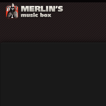
Social Waste
6 χρόνια #ΣΙΓΑΜΗΦΟΒΗΘΩ. Συναυλία μνήμης γι