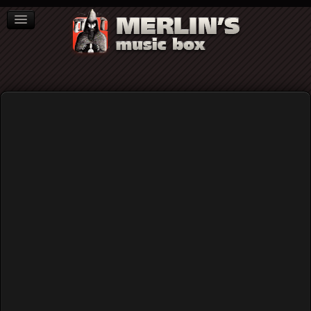
ΒΙΒΛΙΑ
NEWS
ΣΥΝΕΝΤΕΥΞΕΙΣ
Video
Rock (γενικά)
Home
Οι Misfits στο Gagarin205 31/05/2003
(audio)