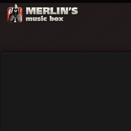
Video
Ο Herbie Hancock και το 
Home
Rock (γενικά)
Ο Herbie Hancock και το κου
(audio)