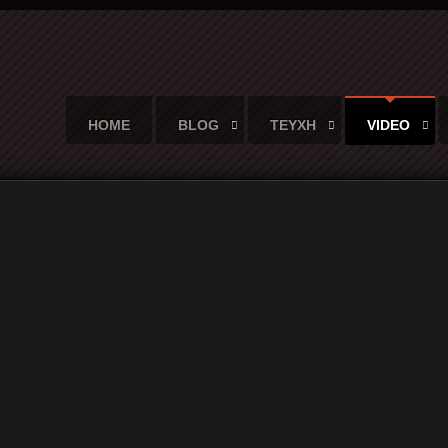
HOME
BLOG
ΤΕΥΧΗ
VIDEO
κουϊντέτο του στο Θέατρο του Λυκαβηττού τον Αύγουστο του 1985 (a
ϊντέτο του στο Θέατρο του Λυκαβ