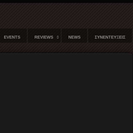
EVENTS
REVIEWS
NEWS
ΣΥΝΕΝΤΕΥΞΕΙΣ
udio)
ηττού τον Αύγουστο του 1985
Στις 9 Αυγούστου 1985 στο Θέατρο του
Λυκαβηττού οι V.S.O.P. 3 δηλαδή το
κουϊντέτο που είχε δημιουργήσει ο Herbie