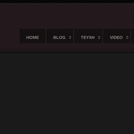
HOME
BLOG
ΤΕΥΧΗ
VIDEO
πόμενα...»: Ένα τραγούδι, ένα νεκρό παιδί και μία