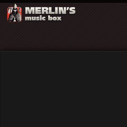
Μιχάλης Τζάνογλος
«Αν ανέχεστε αυτό, τα παιδιά σας θα είναι τα ε