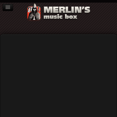
ΒΙΒΛΙΑ
NEWS
ΣΥΝΕΝΤΕΥΞΕΙΣ
Home
Blog
20 Φεβρουαρίου 1959: Η μέρα που ο Jimi Hendrix
απολύθηκε στη μέση του σετ...
20 Φεβρουαρίου 1959: Η μέρα που ο
Jimi Hendrix απολύθηκε στη μέση
του σετ...
Published: Saturday, 20 February 2021 10:00
Written by
Μιχάλης Τζάνογλος