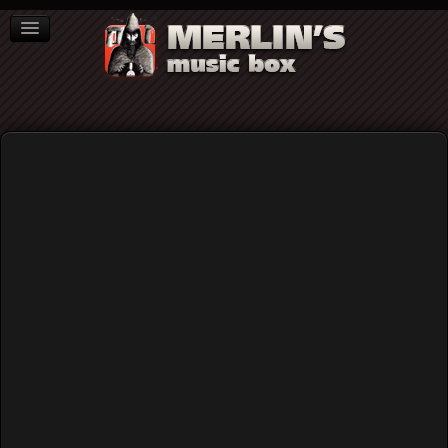
ΒΙΒΛΙΑ
NEWS
ΣΥΝΕΝΤΕΥΞΕΙΣ
Home
Blog
Lead Belly: Blues σε δώδεκα χορδές...
Lead Belly: Blues σε δώδεκα
χορδές...
Published: Tuesday, 03 February 2026 14:45
Written by
Μιχάλης Τζάνογλος