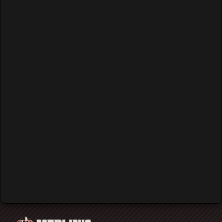
Οι Saint Vitus στο An Club στις
2 Φεβρουαρίου 2010 (audio)
Ακούστε τη συναυλία που έδωσαν οι
πρωτεργάτες του doom στο An Club τον Φεβρουάριο του
2010. Ακόμα ένα σπάνιο Rockumento
…
Read More
Οι Residents στο Ροδον στις 7
Νοεμβρίου 1989 (audio)
Οι μυστηριώδης avant-garde μπάντα
των Residents μας επισκέφτηκε, στα πλαίσια της
περιοδείας με τίτλο Cube-E (The History of American
Music
…
Read More