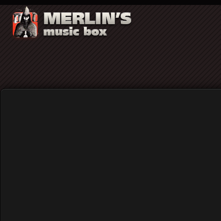
Εμείς θα πούμε την τελευταία λέξη - H κ
Home
Blog
Εμείς θα πούμε την τελευταία
Published: Saturday, 30 November 2019 10:57
Written by
Αργύρης Αργυριάδης