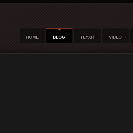
HOME
BLOG
ΤΕΥΧΗ
VIDEO
οινωνική ψυχολογία της εξέγερσης...
 λέξη - H κοινωνική ψυχολογία της