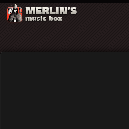
Τζακ Κέρουακ: «Η σύγχρονη τζαζ - Το Μ
Home
Blog
Τζακ Κέρουακ: «Η σύγχρονη 
γραμμένο το 1947)
Published: Wednesday, 22 January 2020 19:36
Written by
Πάνος Τομαράς