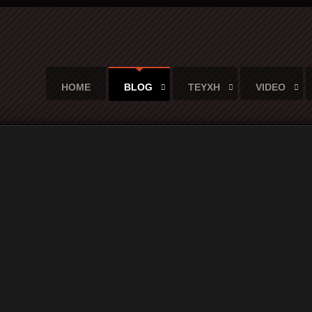
HOME
BLOG
ΤΕΥΧΗ
VIDEO
πίμποπ» (Ένα σύντομο δοκίμιο του beat συγγραφέα, γραμμένο το 
τζαζ - Το Μπίμποπ» (Ένα σύντομο