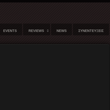
EVENTS
REVIEWS
NEWS
ΣΥΝΕΝΤΕΥΞΕΙΣ
1947)
 δοκίμιο του beat συγγραφέα,
Μετάφραση:
Πάνος Τομαράς