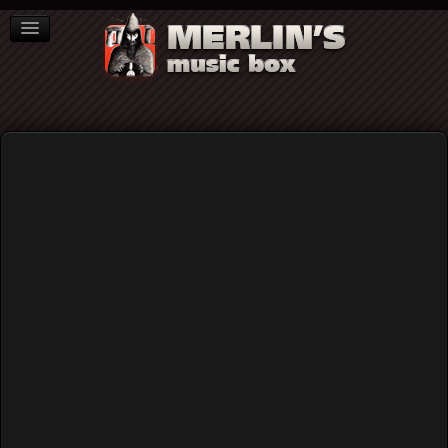
ΒΙΒΛΙΑ
NEWS
ΣΥΝΕΝΤΕΥΞΕΙΣ
Acid Mammoth: Doom περιωπής...
Home
Blog
Acid Mammoth: Doom περιωπής...
Published: Thursday, 30 January 2020 13:36
Written by
Merlin's Music Box