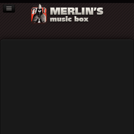
ΒΙΒΛΙΑ
NEWS
ΣΥΝΕΝΤΕΥΞΕΙΣ
Home
Blog
Βασιλάραψ: 4 καμινέτα για ντούο κιθάρα...
Βασιλάραψ: 4 καμινέτα για ντούο
κιθάρα...
Published: Wednesday, 06 October 2021 18:36
Written by
Φαίη Φραγκισκάτου