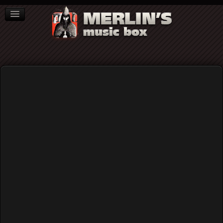
ΒΙΒΛΙΑ
NEWS
ΣΥΝΕΝΤΕΥΞΕΙΣ
Home
Blog
Μαθήματα Ιστορίας: Η "εξέγερση" των Beatniks, Νέα
Υόρκη, Απρίλιος 1961
Μαθήματα Ιστορίας: Η "εξέγερση"
των Beatniks, Νέα Υόρκη, Απρίλιος
1961
Published: Friday, 17 March 2017 13:19
Written by
Merlin's Music Box