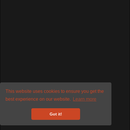
Νοέμβριο του 2009 (audio)
Καταιγισμός, χτύπημα και υπόγα. Τρείς
λέξεις που χαρακτηρίζουν ενα καλό rock gig. Όλα αυτά
υπήρχαν στο live που έδωσαν οι
…
Read More
Οι Blue Oyster Cult στο Ρόδον
τον Δεκέμβριο του 1995 (audio)
Ήταν Δεκέμβριος του 1995 όταν οι Blue
Oyster Cult επισκέφθηκαν για δεύτερη φορά την Αθήνα και
συγκεκριμένα στις 15 και
…
Read More
This website uses cookies to ensure you get the
best experience on our website.
Learn more
Οι Amon Duul II στο Gagarin
205 τον Μάρτιο του 2009
Got it!
(audio)
Οι Amon Duul II, ένα σημαντικό συγκρότημα του Krautrock,