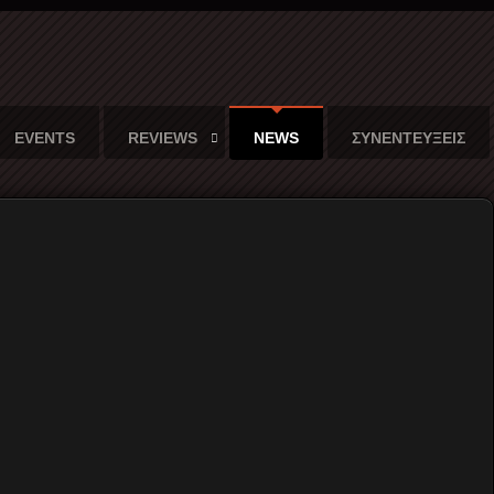
EVENTS
REVIEWS
NEWS
ΣΥΝΕΝΤΕΥΞΕΙΣ
τον μάγο Merlin
Το
Merlin's Music Box
παρουσιάζει σε
παγκόσμια πρώτη το video clip του
νέου κομματιού των
ANFO
με τίτλο
Hollow Point!