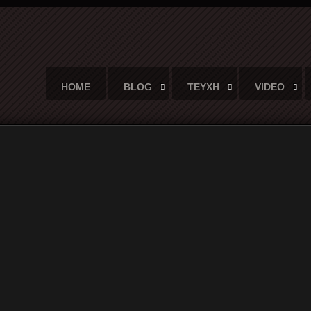
HOME
BLOG
ΤΕΥΧΗ
VIDEO
και το video clip από τον μάγο Merlin
ι των ANFO και το video clip από 