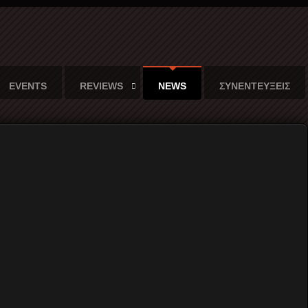
EVENTS
REVIEWS
NEWS
ΣΥΝΕΝΤΕΥΞΕΙΣ
H
77- 82 team
επιστρέφει για εβδομη
συνεχόμενη χρονιά με το
Vive le Punk Rock
festival
σε ένα διήμερο φωτιά! To punk rock
φεστιβάλ των Βαλκανίων και όχι μόνο, που