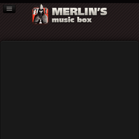
ΒΙΒΛΙΑ
NEWS
ΣΥΝΕΝΤΕΥΞΕΙΣ
Home
News
I wish somebody would share the news… (Neil Young,
“Indian Giver”)
I wish somebody would share the
news… (Neil Young, “Indian Giver”)