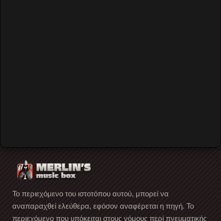
Read More
Οι Residents στο Ροδον στις 7
Νοεμβρίου 1989 (audio)
Οι μυστηριώδης avant-garde μπάντα
των Residents μας επισκέφτηκε, στα πλαίσια της
περιοδείας με τίτλο Cube-E (The History of American
Music
…
Read More
Το περιεχόμενο του ιστοτόπου αυτού, μπορεί να
αναπαραχθεί ελεύθερα, εφόσον αναφέρεται η πηγή. Το
περιεχόμενο που υπόκειται στους νόμους περί πνευματικής