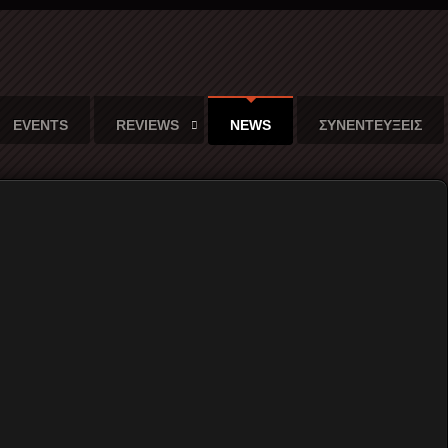
EVENTS
REVIEWS
NEWS
ΣΥΝΕΝΤΕΥΞΕΙΣ