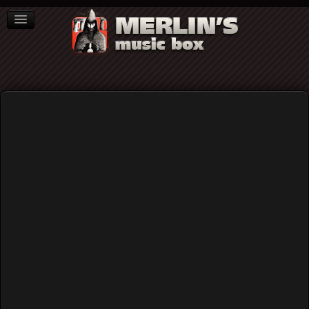
ΒΙΒΛΙΑ
NEWS
ΣΥΝΕΝΤΕΥΞΕΙΣ
Inside Llewyn Davis