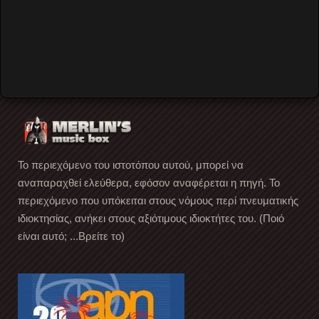
των Residents μας επισκέφτηκε, στα πλαίσια της
περιοδείας με τίτλο Cube-E (The History of American
Music
…
Read More
Το περιεχόμενο του ιστοτόπου αυτού, μπορεί να
αναπαραχθεί ελεύθερα, εφόσον αναφέρεται η πηγή. Το
περιεχόμενο που υπόκειται στους νόμους περί πνευματικής
ιδιοκτησίας, ανήκει στους αξιότιμους ιδιοκτήτες του. (Ποιό
είναι αυτό; ...Βρείτε το)