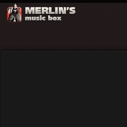
Sadhus ("The Smoking Community"): Viv
Home
Blog
Sadhus ("The Smoking Commu
Published: Thursday, 15 November 2018 18:05
Written by
Γιάννης Καστανάρας