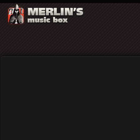
Thymics: "Nothing" (ντεμπούτο άλμπουμ,
Home
Blog
Thymics: "Nothing" (ντεμπού
Published: Wednesday, 18 September 2019 19:21
Written by
Αντώνης Ζήβας