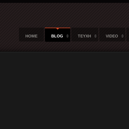
HOME
BLOG
ΤΕΥΧΗ
VIDEO
 self-release, 2019, CD και ψηφιακή κυκλοφορία)
το άλμπουμ, self-release, 2019, 