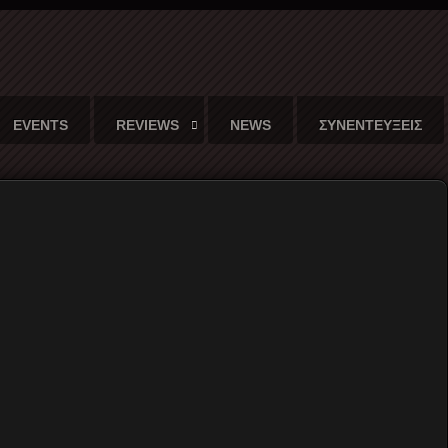
EVENTS
REVIEWS
NEWS
ΣΥΝΕΝΤΕΥΞΕΙΣ
CD και ψηφιακή κυκλοφορία)
Γράφει ο
Αντώνης Ζήβας