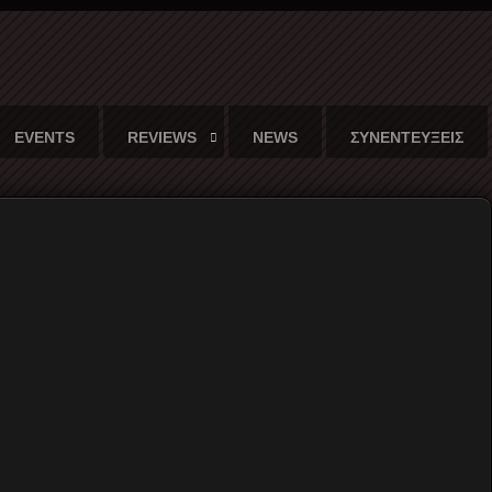
EVENTS
REVIEWS
NEWS
ΣΥΝΕΝΤΕΥΞΕΙΣ
Γράφει ο
Στέλιος Μιχ.