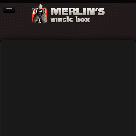
ΒΙΒΛΙΑ
NEWS
ΣΥΝΕΝΤΕΥΞΕΙΣ
Home
Blog
Η Μέρα των Αγίων της Νεκρανάστασης...
Η Μέρα των Αγίων της
Νεκρανάστασης...
Published: Sunday, 14 February 2021 18:22
Written by
Γιώργος Τσέκας