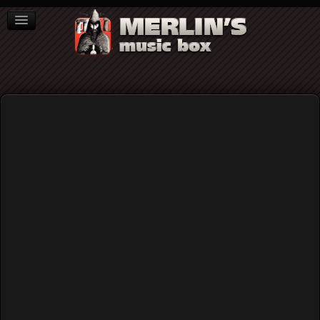
ΒΙΒΛΙΑ
NEWS
ΣΥΝΕΝΤΕΥΞΕΙΣ
Home
Blog
Ο Φόρος του προσώπου... (ή, η ανοησία συνίσταται στην
ανάγκη της κατάληξης)
Ο Φόρος του προσώπου... (ή, η
ανοησία συνίσταται στην ανάγκη της
κατάληξης)
Published: Thursday, 04 March 2021 19:11
Written by
Αντώνης Ζήβας