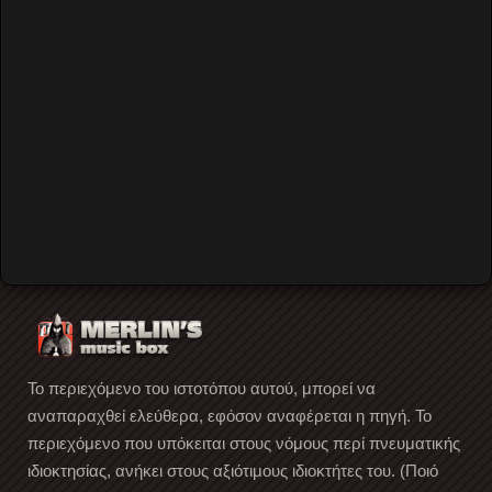
Οι Residents στο Ροδον στις 7
Νοεμβρίου 1989 (audio)
Οι μυστηριώδης avant-garde μπάντα
των Residents μας επισκέφτηκε, στα πλαίσια της
περιοδείας με τίτλο Cube-E (The History of American
Music
…
Read More
Το περιεχόμενο του ιστοτόπου αυτού, μπορεί να
αναπαραχθεί ελεύθερα, εφόσον αναφέρεται η πηγή. Το
περιεχόμενο που υπόκειται στους νόμους περί πνευματικής
ιδιοκτησίας, ανήκει στους αξιότιμους ιδιοκτήτες του. (Ποιό