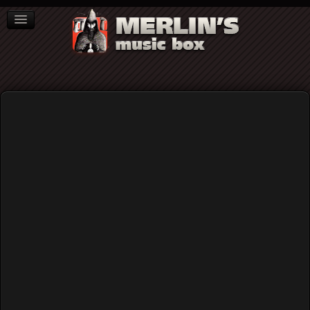
ΒΙΒΛΙΑ
NEWS
ΣΥΝΕΝΤΕΥΞΕΙΣ
Home
Blog
Edward “Dee Dee” Chandler: Ο μουσικός που ανακάλυψε
τα ντραμς όπως (περίπου) τα ξέρουμε σήμερα....
Edward “Dee Dee” Chandler: Ο
μουσικός που ανακάλυψε τα ντραμς
όπως (περίπου) τα ξέρουμε
σήμερα....
Published: Friday, 23 April 2021 19:27