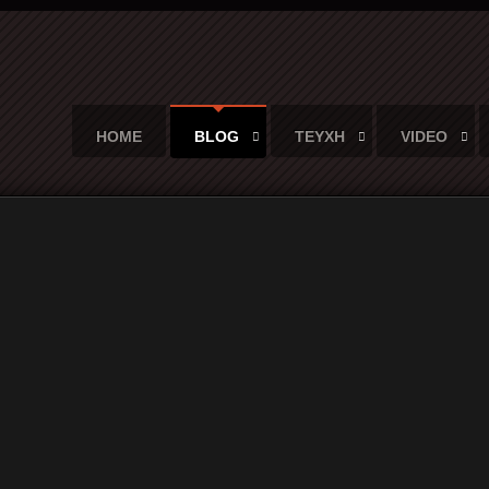
HOME
BLOG
ΤΕΥΧΗ
VIDEO
 μιας ήρεμης επανάστασης...
ική ένταση μιας ήρεμης επανάστ