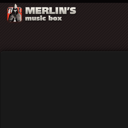
XOAN - «Tensions»: Η εσωτερική ένταση
Home
Blog
XOAN - «Tensions»: Η εσωτερ
Published: Monday, 17 November 2025 11:09
Written by
Χρήστος Κορναράκης