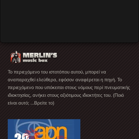
των Residents μας επισκέφτηκε, στα πλαίσια της
περιοδείας με τίτλο Cube-E (The History of American
Music
…
Read More
Το περιεχόμενο του ιστοτόπου αυτού, μπορεί να
αναπαραχθεί ελεύθερα, εφόσον αναφέρεται η πηγή. Το
περιεχόμενο που υπόκειται στους νόμους περί πνευματικής
ιδιοκτησίας, ανήκει στους αξιότιμους ιδιοκτήτες του. (Ποιό
είναι αυτό; ...Βρείτε το)