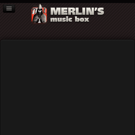
ΒΙΒΛΙΑ
NEWS
ΣΥΝΕΝΤΕΥΞΕΙΣ
Home
Blog
American Primitive Guitar: ο John Fahey και τα blues της
υπαίθρου
American Primitive Guitar: ο John
Fahey και τα blues της υπαίθρου
Published: Wednesday, 09 May 2018 10:36
Written by
Φαίη Φραγκισκάτου