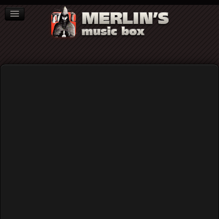
ΒΙΒΛΙΑ
NEWS
ΣΥΝΕΝΤΕΥΞΕΙΣ
ΚΕΘΕΑ
Alex K & Stef στη συναυλία στήριξης
του ΚΕΘΕΑ στο Σύνταγμα (video)