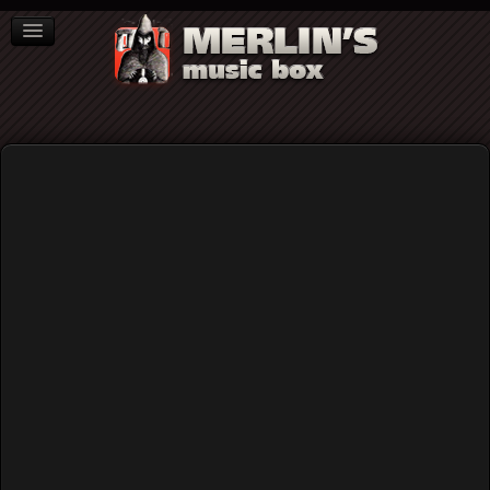
ΒΙΒΛΙΑ
NEWS
ΣΥΝΕΝΤΕΥΞΕΙΣ
Drunk Jackals
Drunk Jackals: Buzz Addiction"
(δεύτερο DIY άλμπουμ, σε βινύλιο και
ψηφιακή μορφή)...