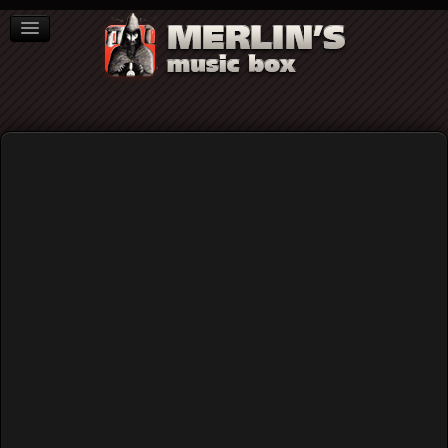
ΒΙΒΛΙΑ
NEWS
ΣΥΝΕΝΤΕΥΞΕΙΣ
Fundracar
"Είμαστε Ακατάλληλοι", το νέο
τραγούδι των Fundracar...