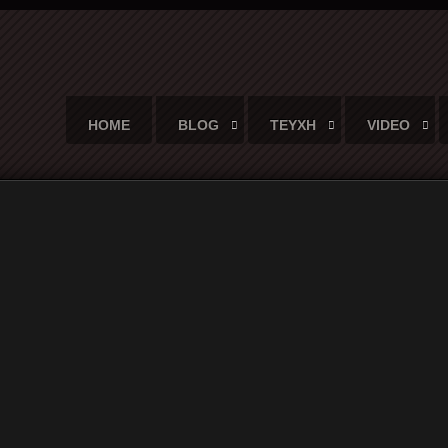
HOME
BLOG
ΤΕΥΧΗ
VIDEO
ώτη συναυλία των Led Zeppelin και ο φωτογράφο