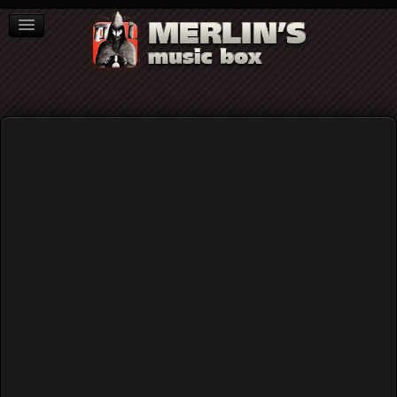
ΒΙΒΛΙΑ
NEWS
ΣΥΝΕΝΤΕΥΞΕΙΣ
kapten
Kapten: "Dancing Tooth" (ψηφιακή
κυκλοφορία, 2025)