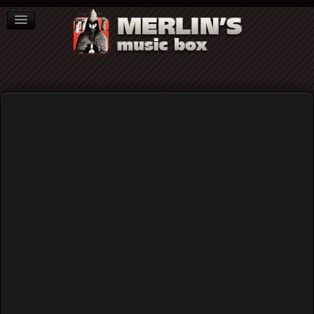
ΒΙΒΛΙΑ
NEWS
ΣΥΝΕΝΤΕΥΞΕΙΣ
Mike Oldfield
Ένα μέρος της συναυλίας του Mike
Oldfield στον Λυκαβηττό τον Ιούλιο του
1981 (audio)