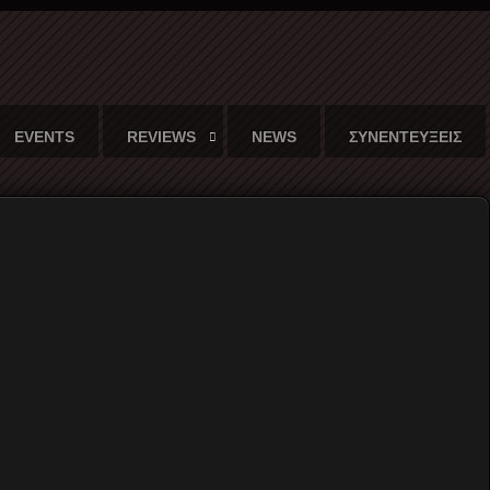
EVENTS
REVIEWS
NEWS
ΣΥΝΕΝΤΕΥΞΕΙΣ
20