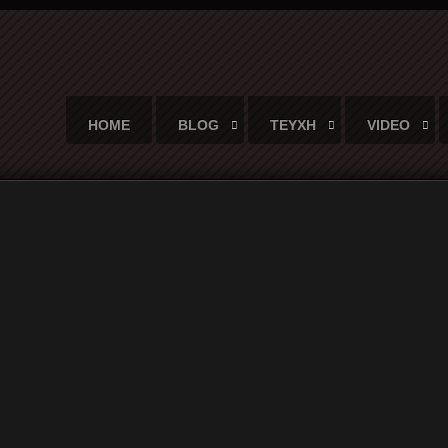
HOME
BLOG
ΤΕΥΧΗ
VIDEO