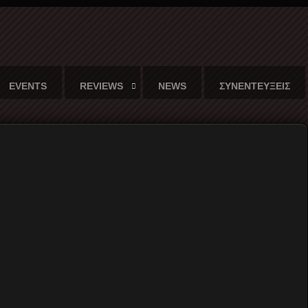
EVENTS
REVIEWS
NEWS
ΣΥΝΕΝΤΕΥΞΕΙΣ
20