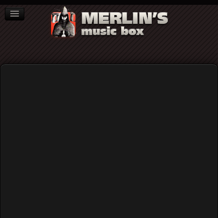
ΒΙΒΛΙΑ
NEWS
ΣΥΝΕΝΤΕΥΞΕΙΣ
Raining Pleasure
Raining Pleasure: Επανασύνδεση και
live...