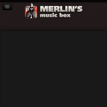
ΒΙΒΛΙΑ
NEWS
ΣΥΝΕΝΤΕΥΞΕΙΣ
Santana
Οι Santana στη Λεωφόρο, 9 Ιουλίου
1991 (audio)