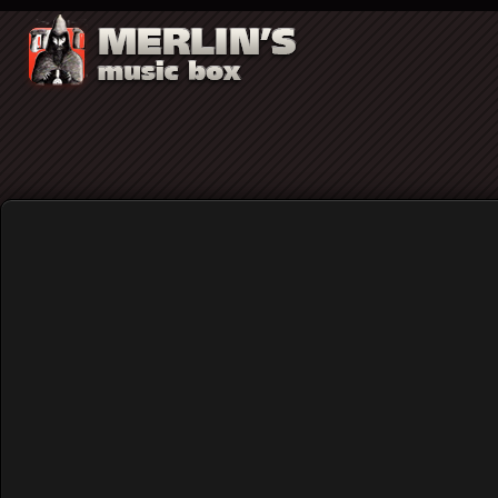
Supersuckers
Supersuckers: Για πρώτη φορά στην Ελλάδα το
χορηγό το Merlin's Music Box)