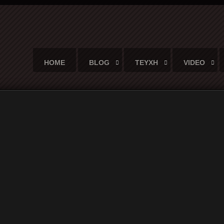
HOME
BLOG
ΤΕΥΧΗ
VIDEO
 "καλύτερο rock and roll συγκρότημα στον κόσμ