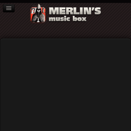
ΒΙΒΛΙΑ
NEWS
ΣΥΝΕΝΤΕΥΞΕΙΣ
The Obsessed
Οι Obsessed και ο Wino στο 2ήμερο
Demons Gate Festival 2023 στο
Κύτταρο (Videos)